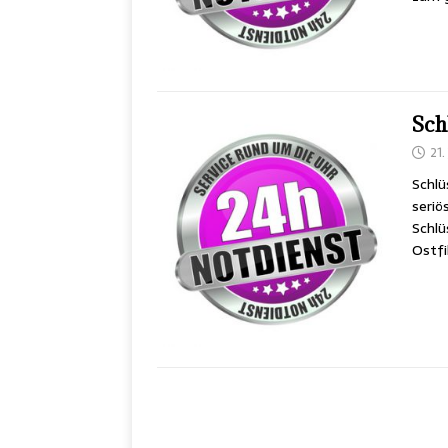
Sch
21.
Schlü
seriö
Schlü
Ostf