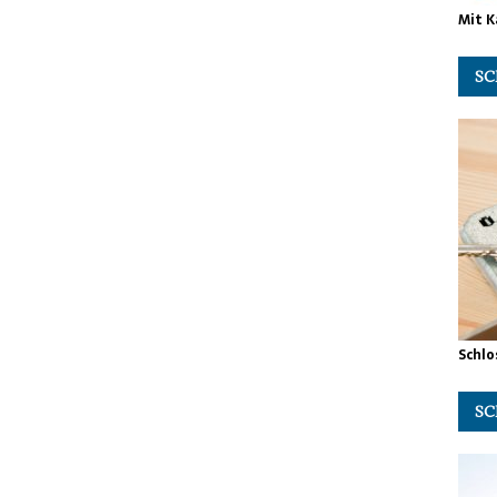
Mit K
SC
Schlo
SC