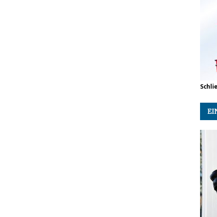
Schli
EI