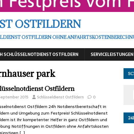
ST OSTFILDERN
DIENST OSTFILDERN OHNE ANFAHRTSKOSTENBERECHNU
H SCHLÜSSELNOTDIENST OSTFILDERN
SERVICELEISTUNGEN
rnhauser park
SC
lüsselnotdienst Ostfildern
 September 2015
Schlüsseldienst Ostfildern
0
sselnotdienst Ostfildern 24h Notdienstbereitschaft in
ldern und Umgebung zum Festpreis! Schlüsselnotdienst
24
ldern ist Ihr kompetenter Helfer in ganz Ostfildern und
bung Notöffnungen in Ostfildern ohne Anfahrtskosten
günstigen
[…]