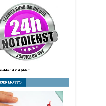
sseldienst Ostfildern
SER MOTTO!