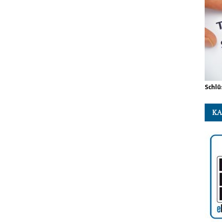
Schlü
KA